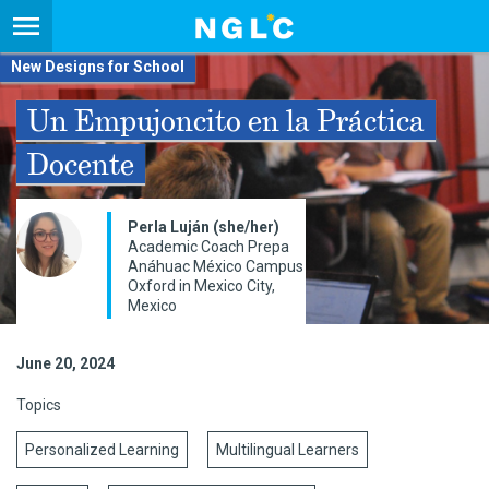
New Designs for School
Un Empujoncito en la Práctica
Docente
Perla Luján (she/her)
Academic Coach Prepa
Anáhuac México Campus
Oxford in Mexico City,
Mexico
June 20, 2024
Topics
Personalized Learning
Multilingual Learners